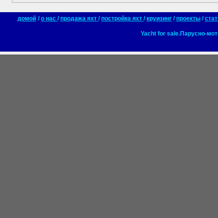
домой
/
о нас
/
продажа яхт
/
постройка яхт
/
круизинг
/
проекты
/
стат
Yacht for sale.Парусно-мо