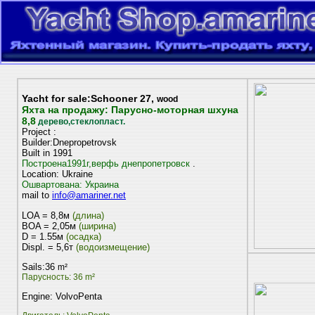
Yacht for sale:Schooner 27,
wood
Яхта на продажу: Парусно-моторная шхуна
8,8
дерево,стеклопласт.
Project :
Builder:Dnepropetrovsk
Built in 1991
Построена1991г,верфь днепропетровск
.
Location: Ukraine
Ошвартована: Украина
mail to
info@amariner.net
LOA = 8,8м
(длина)
BOA = 2,05м
(ширина)
D = 1.55м
(осадка)
Displ. = 5,6т
(водоизмещение)
Sails:36
m²
Парусность: 36 m²
Engine: VolvoPenta