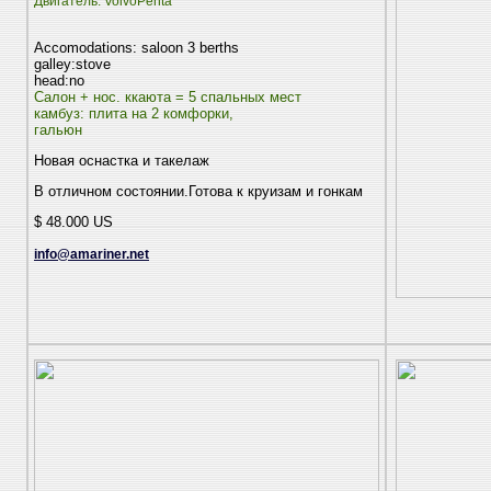
Двигатель: VolvoPenta
Accomodations: saloon 3 berths
galley:stove
head:no
Салон + нос. ккаюта = 5 спальных мест
камбуз: плита на 2 комфорки,
гальюн
Новая оснастка и такелаж
В отличном состоянии.Готова к круизам и гонкам
$ 48.000 US
info@amariner.net