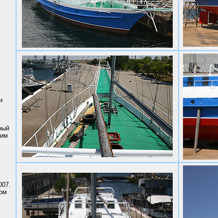
и
ный
ним
007.
том