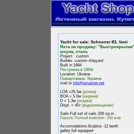
Yacht for sale: Schooner 83,
Steel
Яхта на продажу: "Быстрокрылая"
шхуна, сталь
Project : сustom
Builder: custom shipyard
Built in 1994
Построена в 1994г
.
Location: Ukraine
Ошвартована: Украина
mail to
info@amariner.net
LOA =25.5м
(длина)
BOA = 5.0м
(ширина)
D = 1,3м
(осадка)
Displ. = 45т
(водоизмещение)
Sails:Full set of sails 200 sq.m.
Паруса: Полный комплект- 200 м.кв.
Accomodations:8cabins -12 berth
galley:full equipped