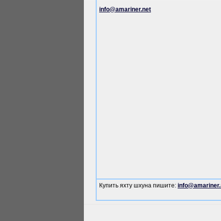
info@amariner.net
Купить яхту шхуна пишите:
info@amariner.