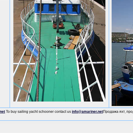
net
To buy sailing yacht schooner contact us
info@amariner.net
Продажа яхт, про