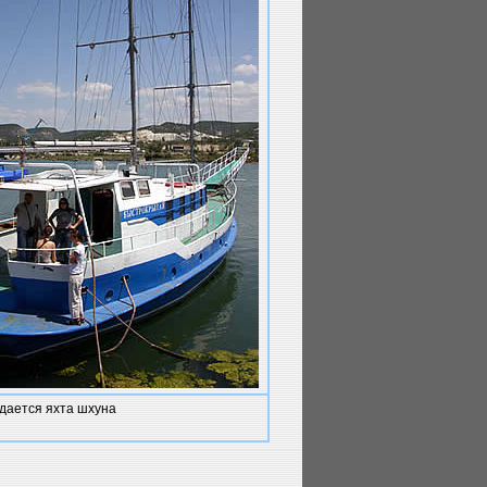
дается яхта шхуна