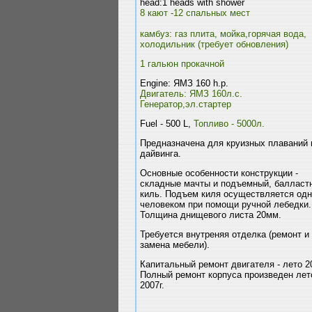
head:1 heads with shower
8 кают -12 спальных мест
камбуз: газ плита, мойка,горячая вода,
холодильник (требует обновления)
1 гальюн прокачной
Engine: ЯМЗ 160 h.p.
Двигатель: ЯМЗ 160л.с.
Генератор,эл.стартер
Fuel - 500 L,
Топливо - 5000л.
Предназначена для круизных плаваний 
дайвинга.
Основные особенности конструкции -
складные мачты и подъемный, балласт
киль. Подъем киля осуществляется од
человеком при помощи ручной лебедки.
Толщина днищевого листа 20мм.
Требуется внутреняя отделка (ремонт и
замена мебели).
Капитальный ремонт двигателя - лето 2
Полный ремонт корпуса произведен ле
2007г.