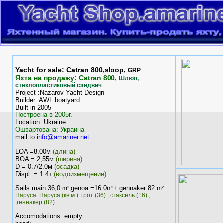
Yacht for sale: Catran 800,sloop,
GRP
Яхта на продажу: Catran 800,
Шлюп,
стеклопластиковый сэндвич
Project :Nazarov Yacht Design
Builder: AWL boatyard
Built in 2005
Построена в 2005г
.
Location: Ukraine
Ошвартована: Украина
mail to
info@amariner.net
LOA =8.00м
(длина)
BOA = 2,55м
(ширина)
D = 0.7/2.0м
(осадка)
Displ. = 1.4т
(водоизмещение)
Sails:main 36,0
genoa =16.0
+ gennaker 82
m²,
m²
m²
Паруса: Паруса (кв.м.): грот (36) , стаксель (16) ,
,геннакер (82)
Accomodations: empty