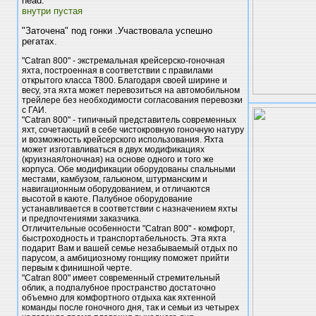
head:
внутри пустая
"Заточена" под гонки .Участвовала успешно
регатах.
"Catran 800" - экстремальная крейсерско-гоночная
яхта, построенная в соответствии с правилами
открытого класса Т800. Благодаря своей ширине и
весу, эта яхта может перевозиться на автомобильном
трейлере без необходимости согласования перевозки
с ГАИ.
"Catran 800" - типичный представитель современных
яхт, сочетающий в себе чистокровную гоночную натуру
и возможность крейсерского использования. Яхта
может изготавливаться в двух модификациях
(круизная/гоночная) на основе одного и того же
корпуса. Обе модификации оборудованы спальными
местами, камбузом, гальюном, штурманским и
навигационным оборудованием, и отличаются
высотой в каюте. Палубное оборудование
устанавливается в соответствии с назначением яхты
и предпочтениями заказчика.
Отличительные особенности "Catran 800" - комфорт,
быстроходность и транспортабельность. Эта яхта
подарит Вам и вашей семье незабываемый отдых по
парусом, а амбициозному гонщику поможет прийти
первым к финишной черте.
"Catran 800" имеет современный стремительный
облик, а подпалубное пространство достаточно
объемно для комфортного отдыха как яхтенной
команды после гоночного дня, так и семьи из четырех