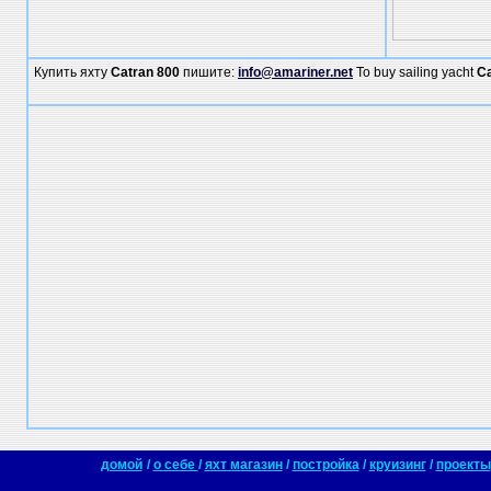
Купить яхту
Catran 800
пишите:
info@amariner.net
To buy sailing yacht
Ca
домой
/
о себе
/
яхт магазин
/
постройка
/
круизинг
/
проекты