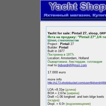
Yacht for sale: Pintail 27, sloop,
GRP
Яхта на продажу: "Pintail 27",1/4 т
Шлюп, стеклопластик
Project :
Pintail
27
Builder:
Pintail
Built in 1977
Построена в 1977г
.
Location: Amsterdam, Holland
Ошвартована: Амстердам, голландия
mail to
tijdverdrijf@msn.com
17.000 euro
more info
http://s173.photobucket.com/user/tijdverdrijf/li
LOA =8.31м
(длина)
BOA = 2,67м
(ширина)
Draft =1.06 longkeel and twin bilge keels
(осадка)
Displ. = 6.0т
(водоизмещение)