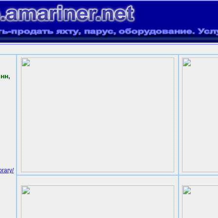
онн,
brary/