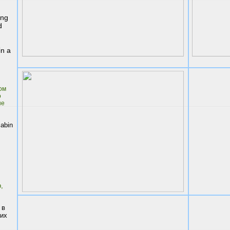
ing
d
in a
ом
о
ые
cabin
,
 в
них