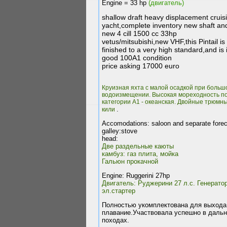
Engine = 33 hp
(двигатель)
shallow draft heavy displacement cruis
yacht,complete inventory new shaft an
new 4 cill 1500 cc 33hp
vetus/mitsubishi,new VHF,this Pintail is
finished to a very high standard,and is 
good 100A1 condition
price asking 17000 euro
Круизная яхта с малой осадкой при больш
водоизмещении. Высокая мореходность п
категории А1 - океанская. Двойные трюмн
.
кили
Accomodations: saloon and separate fore
galley:stove
head:
Две раздельные каюты
камбуз: газ плита, мойка
Гальюн прокачной
Engine: Ruggerini 27hp
Двигатель: Руджерини 27 л.c. Генератор
эл.стартер
Полностью укомплектована для выхода
плавание.Участвовала успешно в даль
походах.