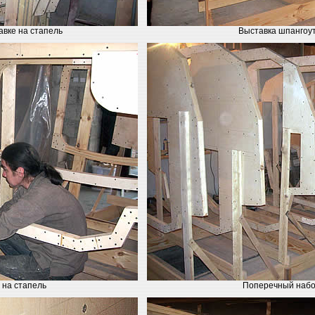
авке на стапель
Выставка шпангоут
 на стапель
Поперечный набо