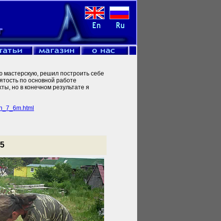
ю мастерскую, решил построить себе
ятость по основной работе
ты, но в конечном результате я
ign_7_6m.html
5