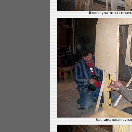
Шпангоуты готовы к выст
Выставка шпангоутов