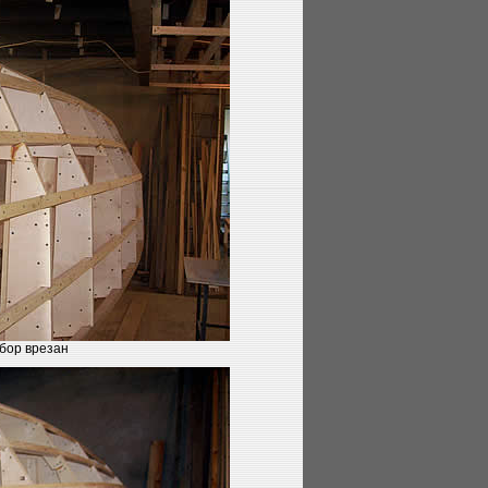
бор врезан