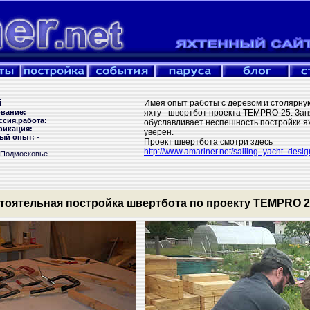
й
Имея опыт работы с деревом и столярну
вание:
яхту - швертбот проекта TEMPRO-25. Зан
сия,работа
:
обуславливает неспешность постройки ях
фикация:
-
уверен.
ый опыт:
-
Проект швертбота смотри здесь
http://www.amariner.net/sailing_yacht_des
 Подмосковье
тоятельная постройка швертбота по проекту TEMPRO 2