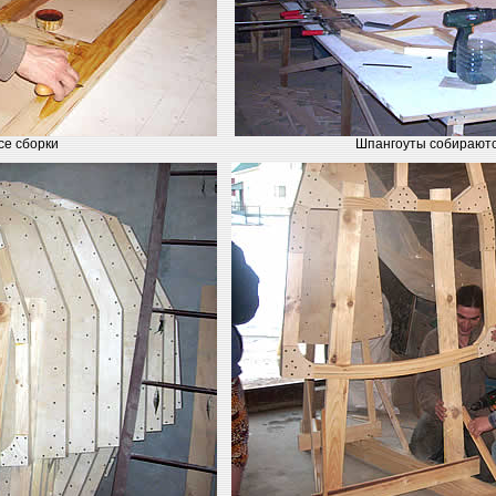
се сборки
Шпангоуты собираютс