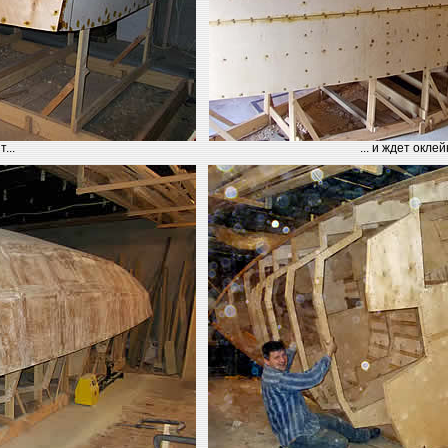
...
... и ждет окле