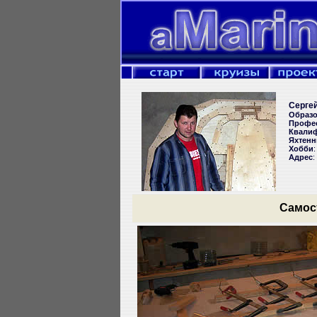
Серге
Образо
Профес
Квали
Яхтенн
Хобби
:
Адрес
:
Самос