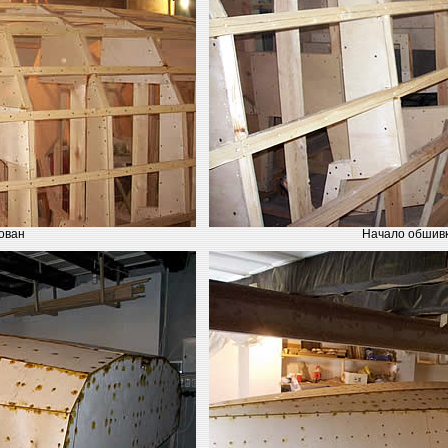
ован
Начало обшивк