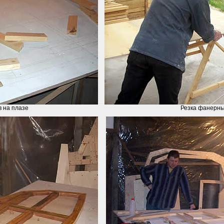
 на плазе
Резка фанерны