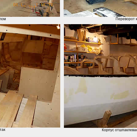
лом
Переворот 
так
Корпус отшпаклеван