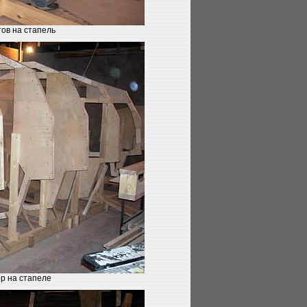
ов на стапель
р на стапеле