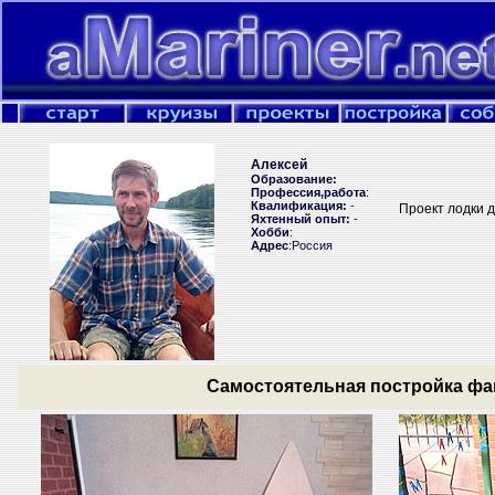
Алексей
Образование:
Профессия,работа
:
Квалификация:
-
Проект лодки 
Яхтенный опыт:
-
Хобби
:
Адрес
:Россия
Самостоятельная постройка фа