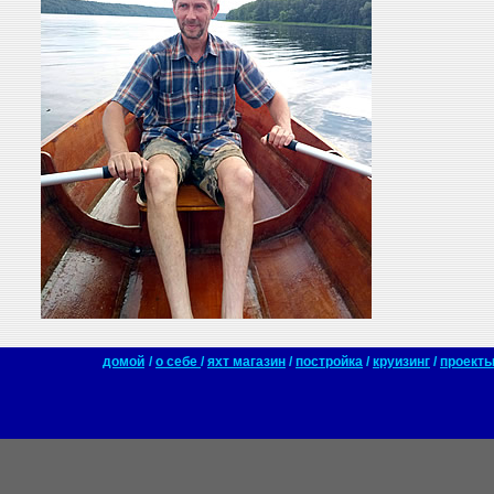
домой
/
о себе
/
яхт магазин
/
постройка
/
круизинг
/
проект