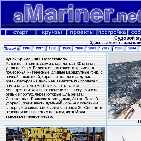
Судовой жу
Здесь вы можете ознакоми
Кубок Kрыма 2001, Севастополь
Успев подготовить локу и снарядиться, 30 мая мы
ушли на Крым. Великолепная красота Крымского
побережья, интересные, длиные маршрутные гонки с
ночной навигвцией, хорошая погода и радушие
организаторов не дали нам заметить как пролетел
почти месяц, что мы были заняты в этом
мероприятии. Хватило времени и на экскурсии и на
отдых в портах, через которые шла регата:
Севастополь, Балаклава, Феодосия, Артек, Ялта. В
упорной, практически дуэльной борьбе с основным
соперником севастопольским картером-30 Юноной, в
основном по штилевым погодам,
яхта Мрия
завоевала первое место
.
Н